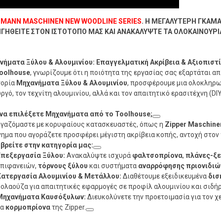
MANN MASCHINEN NEW WOODLINE SERIES
. Η ΜΕΓΑΛΥΤΕΡΗ ΓΚΑΜ
ΓΗΘΕΙΤΕ ΣΤΟΝ ΙΣΤΟΤΟΠΟ ΜΑΣ ΚΑΙ ΑΝΑΚΑΛΥΨΤΕ ΤΑ ΟΛΟΚΑΙΝΟΥ
ήματα Ξύλου & Αλουμινίου: Επαγγελματική Ακρίβεια & Αξιοπιστ
oolhouse
, γνωρίζουμε ότι η ποιότητα της εργασίας σας εξαρτάται απ
γορία
Μηχανήματα Ξύλου & Αλουμινίου
, προσφέρουμε μια ολοκληρω
ργό, τον τεχνίτη αλουμινίου, αλλά και τον απαιτητικό ερασιτέχνη (DIY
 να επιλέξετε Μηχανήματα από το Toolhouse;
γαζόμαστε με κορυφαίους κατασκευαστές, όπως η
Zipper Maschine
ημα που αγοράζετε προσφέρει μέγιστη ακρίβεια κοπής, αντοχή στον 
 βρείτε στην κατηγορία μας:
Επεξεργασία Ξύλου:
Ανακαλύψτε ισχυρά
φαλτσοπρίονα
,
πλάνες-ξε
επιφανειών,
τόρνους ξύλου
και συστήματα
αναρρόφησης πριονιδιώ
Κατεργασία Αλουμινίου & Μετάλλου:
Διαθέτουμε εξειδικευμένα
δισ
ολαούζα για απαιτητικές εφαρμογές σε προφίλ αλουμινίου και σιδήρ
Μηχανήματα Καυσόξυλων:
Διευκολύνετε την προετοιμασία για τον 
τα
κορμοπρίονα
της Zipper.