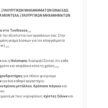
Α ΞΥΛΟΥΡΓΙΚΩΝ ΜΗΧΑΝΗΜΑΤΩΝ ΕΙΝΑΙ ΕΔΩ.
ΡΙΑ ΜΟΝΤΕΛΑ ΞΥΛΟΥΡΓΙΚΩΝ ΜΗΧΑΝΗΜΑΤΩΝ.
ία στο Toolhouse
ό την αξιοπιστία των εργαλείων σας. Στην
μένη γκάμα λύσεων για τον επαγγελματία
er).
n
και η
Holzmann
, διασφαλίζοντας ότι κάθε
χρόνο και ασφάλεια κατά τη χρήση.
χονδριστήρες
για τέλειο φινίρισμα
ν
για ένα καθαρό εργαστήριο.
κοπρίονα μετάλλου
,
δράπανα πάγκου
και
ου.
χειμώνα με τους κορυφαίους
σχίστες ξύλων
και