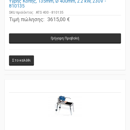
Υγρής Κοπής, 135mm, Ø 400mm, 2.2 kW, 230V -
810135
SKU προϊόντος: ATS 400 - 810135
Τιμή πώλησης:
3615,00 €
Γρήγορη Προβολή