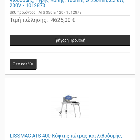
λιθοδομής, Υγρής Κοπής, 180mm, Ø 350mm, 2.2 kW,
230V - 1012873
SKU προϊόντος: ATS 350 B 120 - 1012873
Τιμή πώλησης:
4625,00 €
Γρήγορη Προβολή
LISSMAC ATS 400 Κόφτης πέτρας και λιθοδομής,