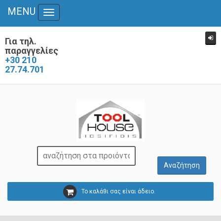
MENU
Toggle
navigation
Για τηλ.
παραγγελίες
+30 210
27.74.701
Το καλάθι σας είναι άδειο.