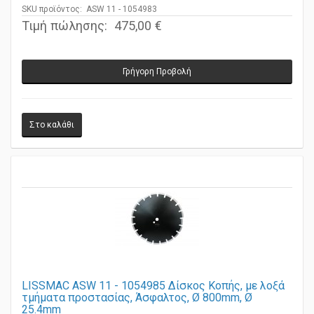
25.4mm
SKU προϊόντος: ASW 11 - 1054983
Τιμή πώλησης:
475,00 €
Γρήγορη Προβολή
LISSMAC ASW 11 - 1054985 Δίσκος Κοπής, με λοξά
τμήματα προστασίας, Άσφαλτος, Ø 800mm, Ø