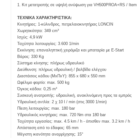
1. Κιτ μετατροπής σε υψηλή ανύψωση για VH500PROA+RS / Item
ΤΕΧΝΙΚΑ ΧΑΡΑΚΤΗΡΙΣΤΙΚΑ:
Κινητήρας: 1-κύλινδρος, πετρελαιοκινητήρας LONCIN
Χωρητικότητα: 349 cm³
Ισχύς: 4,9 kW
Ταχύτητα λειτουργίας: 3.600 1/min
Εκκίνηση: επαναληπτική χειρόμιζα και μπαταρία με E-Start
Βάρος: 330 Kg
Σύστημα κίνησης: πλήρως υδραυλικό
Διεύθυνση: πλήρως υδραυλική / βαλβίδα ελέγχου
Διαστάσεις κάδου (ΜxΠxΥ): 855 x 680 x 550 mm
Ωφέλιμο φορτίο: max. 500 kg
Όγκος κάδου: 0,25 m³
Συσκευή ανατροπής: υδραυλική, ανακλινόμενη προς τα εμπρός
Υδραυλική αντλία: 2 χ 10 l / min (στις 3000 1/min)
Πίεση λειτουργίας: max. 180 bar
Υδραυλικός κινητήρας: max. 720 Nm στα 180 bar
Ταχύτητα εργασίας: max. 4.5 km / h - όπισθεν max. 3.2 km / h
Απόσταση από το έδαφος: 65 mm
Μέγιστη ικανότητα αναρρίχησης: 15°