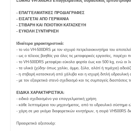
LUMAG VH-500DRS Επαγγελματικός υδραυλικός ερπυστριοφόρ
- ΕΠΑΓΓΕΛΜΑΤΙΚΕΣ ΠΡΟΔΙΑΓΡΑΦΕΣ
- ΕΙΣΑΓΕΤΑΙ ΑΠΟ ΓΕΡΜΑΝΙΑ
- ΣΤΙΒΑΡΗ ΚΑΙ ΠΟΙΟΤΙΚΗ ΚΑΤΑΣΚΕΥΗ
- ΕΥΚΟΛΗ ΣΥΝΤΗΡΗΣΗ
Ιδιαίτερα χαρακτηριστικά:
- το νέο VH-500DRS με τον ισχυρό πετρελαιοκινητήρα του αποτελεί 
- ως ο τέλειος βοηθός για όλες τις μεταφορικές εργασίες, παρέχε
- το VH-500DRS μεταφέρει εύκολα φορτία έως και 500 kg, ενώ οι 
- τα υλικά (χύδην όπως χαλίκι, άμμο, ξύλα, αλάτί ή τεμάχια) αδει
- η στιβαρή κατασκευή από χάλυβα και η ισχυρή διπλή υδραυλική 
- με τον εξαιρετικά στενό σχεδιασμό και τις συμπαγείς διαστάσεις
ΕΙΔΙΚΑ ΧΑΡΑΚΤΗΡΙΣΤΙΚΑ:
- ειδικά σχεδιασμένο για επαγγελματική χρήση
- κάθε λεπτομέρεια του μηχανήματος, από το υδραυλικό σύστημα ελ
- χάρη σε μια γκάμα διαφορετικών κινητήρων, η σειρά VH500RS διατ
Προαιρετικά αξεσουάρ: