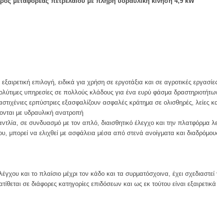
ος μεταφορέας πετρελαίου με πλήρη υδραυλική κίνηση 4,9 kW
εξαιρετική επιλογή, ειδικά για χρήση σε εργοτάξια και σε αγροτικές εργασίε
ι πολύτιμες υπηρεσίες σε πολλούς κλάδους για ένα ευρύ φάσμα δραστηριοτήτω
λαστιχένιες ερπύστριες εξασφαλίζουν ασφαλές κράτημα σε ολισθηρές, λείες 
άζονται με υδραυλική ανατροπή
αντλία, σε συνδυασμό με τον απλό, διαισθητικό έλεγχο και την πλατφόρμα λ
 του, μπορεί να ελιχθεί με ασφάλεια μέσα από στενά ανοίγματα και διαδρόμο
έγχου και το πλαίσιο μέχρι τον κάδο και τα συρματόσχοινα, έχει σχεδιαστεί
ίθεται σε διάφορες κατηγορίες επιδόσεων και ως εκ τούτου είναι εξαιρετικά