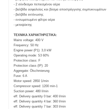
- 2 σύνδεσμοι πεπιεσμένου αέρα
- βαλβίδα ασφαλείας και βύσμα αποστράγγισης συμπυκνωμάτων
- βαλβίδα εκτόνωσης
- ενσωματωμένο φίλτρο αέρα
- μεταψύκτης
ΤΕΧΝΙΚΑ ΧΑΡΑΚΤΗΡΙΣΤΙΚΑ:
Mains voltage: 400 V
Frequency: 50 Hz
Engine power (P1): 3,0 kW
Operating mode: S3 60%
Protection class: F
Protection class (IP): 20
Aggregate: Ölschmierung
Fuse: 6 A
Motor speed: 2850 1/min
Compressor speed: 1200 min-1
Suction power: 480 l/min
eff. Delivery quantity 0 bar: 400 l/min
eff. Delivery quantity 4 bar: 360 l/min
eff. Delivery quantity 7 bar: 303 l/min