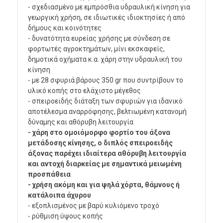
- σχεδιασμένο με εμπρόσθια υδραυλική κίνηση για
γεωργική χρήση, σε ιδιωτικές ιδιοκτησίες ή από
δήμους και κοινότητες
- δυνατότητα ευρείας χρήσης με σύνδεση σε
φορτωτές αγροκτημάτων, μίνι εκσκαφείς,
δημοτικά οχήματα κ.α. χάρη στην υδραυλική του
κίνηση
- με 28 σφυριά βάρους 350 gr που συντρίβουν το
υλικό κοπής στο ελάχιστο μέγεθος
- σπειροειδής διάταξη των σφυριών για ιδανικό
αποτέλεσμα αναρρόφησης, βελτιωμένη κατανομή
δύναμης και αθόρυβη λειτουργία
- χάρη στο ομοιόμορφο φορτίο του άξονα
μετάδοσης κίνησης, ο διπλός σπειροειδής
άξονας παρέχει ιδιαίτερα αθόρυβη λειτουργία
και αντοχή διαρκείας με σημαντικά μειωμένη
προσπάθεια
- χρήση ακόμη και για ψηλά χόρτα, θάμνους ή
κατάλοιπα άχυρου
- εξοπλισμένος με βαρύ κυλιόμενο τροχό
- ρύθμιση ύψους κοπής