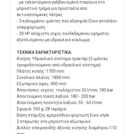
- με ταλαντώμενα γαλβανισμένά πτερύγια στο
μπροστινό τμήμα για προστασία από
εκτινασσόμενες πέτρες
- 3 καλυμμένοι ιμάντες που εξασφαλίζουν επιπλέον
υπερφόρτωση
- 20 HP ελάχιστη ισχύς συνδεδεμένου οχήματος
εξοπλισμένου με υδραυλικό κύκλωμα
ΤΕΧΝΙΚΑ ΧΑΡΑΚΤΗΡΙΣΤΙΚΑ:
Κίνηση: Υδραυλικό σύστημα τρακτέρ (3 ιμάντες
τροφοδοτούμενοι από υδραυλικό σύστημα)
Πλάτος κοπής: 1700 mm
Συνολικό πλάτος: 1800 mm
Εξωτερικό ύψος: 400 mm
Απαιτήσεις ισχύος: τουλάχιστον 55 l/min, 180 bar
Απαιτούμενη πίεση λαδιού: 180 - 200 bar
Απαιτούμενη ποσότητα λαδιού: 55 - 65 l/min
Σφυριά: 350 g, 28 τεμάχια
Βάση στήριξης εμπρόσθιου φορτωτή Euro-style
2 πτερωτές στο μπροστινό εξωτερικό
Διπλός σπειροειδής άξονας κίνησης διαμέτρου 110