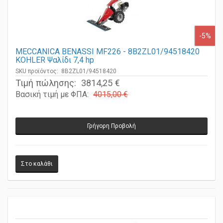
-5%
MECCANICA BENASSI MF226 - 8B2ZL01/94518420
KOHLER Ψαλίδι 7,4 hp
SKU προϊόντος: 8B2ZL01/94518420
Τιμή πώλησης:
3814,25 €
Βασική τιμή με ΦΠΑ:
4015,00 €
Γρήγορη Προβολή