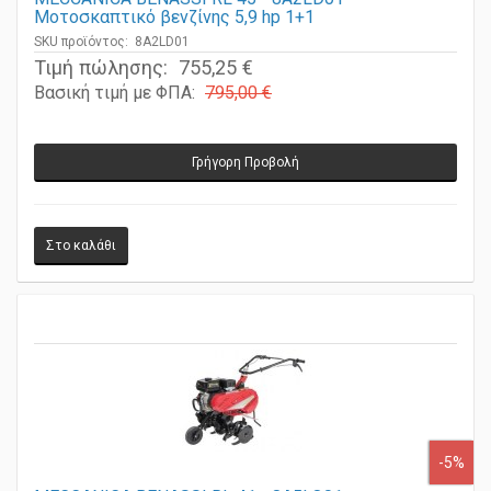
MECCANICA BENASSI RL 45 - 8A2LD01
Μοτοσκαπτικό βενζίνης 5,9 hp 1+1
SKU προϊόντος: 8A2LD01
Τιμή πώλησης:
755,25 €
Βασική τιμή με ΦΠΑ:
795,00 €
Γρήγορη Προβολή
-5%