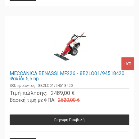
-5%
MECCANICA BENASSI MF226 - 8B2LO01/94518420
Ψαλίδι 5,5 hp
SKU προϊόντος: 8B2LO01/94518420
Τιμή πώλησης:
2489,00 €
Βασική τιμή με ΦΠΑ:
2620,00 €
Γρήγορη Προβολή