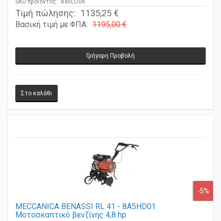
SKU προϊόντος: 845LO06
Τιμή πώλησης:
1135,25 €
Βασική τιμή με ΦΠΑ:
1195,00 €
Γρήγορη Προβολή
-5%
MECCANICA BENASSI RL 41 - 8A5HD01
Μοτοσκαπτικό βενζίνης 4,8 hp