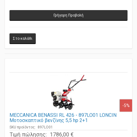
Γρήγορη Προβολή
-5%
MECCANICA BENASSI RL 426 - 897LO01 LONCIN
Μοτοσκαπτικό βενζίνης 5,5 hp 2+1
SKU προϊόντος: 897LO01