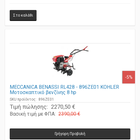
-5%
MECCANICA BENASSI RL428 - 896ZE01 KOHLER
Μοτοσκαπτικό βενζίνης 8 hp
SKU προϊόντος: 896ZE01
Τιμή πώλησης:
2270,50 €
Βασική τιμή με ΦΠΑ:
2390,00 €
Γρήγορη Προβολή