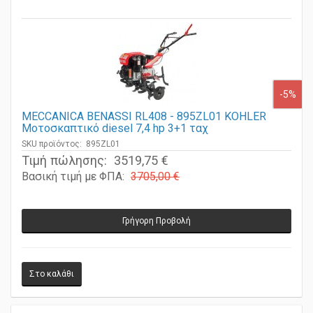
-5%
MECCANICA BENASSI RL408 - 895ZL01 KOHLER
Μοτοσκαπτικό diesel 7,4 hp 3+1 ταχ
SKU προϊόντος: 895ZL01
Τιμή πώλησης:
3519,75 €
Βασική τιμή με ΦΠΑ:
3705,00 €
Γρήγορη Προβολή