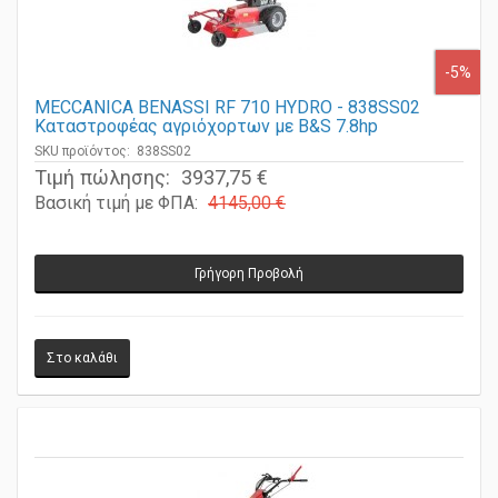
-5%
MECCANICA BENASSI RF 710 HYDRO - 838SS02
Καταστροφέας αγριόχορτων με B&S 7.8hp
SKU προϊόντος: 838SS02
Τιμή πώλησης:
3937,75 €
Βασική τιμή με ΦΠΑ:
4145,00 €
Γρήγορη Προβολή