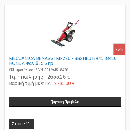
-5%
MECCANICA BENASSI MF226 - 8B2HE01/94518420
HONDA Ψαλίδι 5,5 hp
SKU προϊόντος: 8B2HE01/94518420
Τιμή πώλησης:
2655,25 €
Βασική τιμή με ΦΠΑ:
2795,00 €
Γρήγορη Προβολή