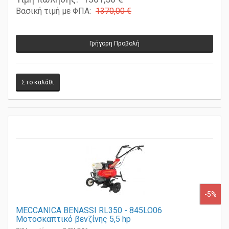
Τιμή πώλησης:
1301,50 €
Βασική τιμή με ΦΠΑ:
1370,00 €
Γρήγορη Προβολή
-5%
MECCANICA BENASSI RL350 - 845LO06
Μοτοσκαπτικό βενζίνης 5,5 hp