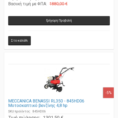
Τιμή πώλησης:
1786,00 €
Βασική τιμή με ΦΠΑ:
1880,00 €
Γρήγορη Προβολή
-5%
MECCANICA BENASSI RL350 - 845HD06
Μοτοσκαπτικό βενζίνης 4,8 hp
SKU προϊόντος: 845HD06