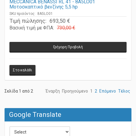
MECCANICA BENASSI RL 41 - 8A5LO01
Μοτοσκαπτικό βενζίνης 5,5 hp
SKU προϊόντος: 8A5LO01
Τιμή πώλησης:
693,50 €
Βασική τιμή με ΦΠΑ:
730,00 €
Γρήγορη Προβολή
Σελίδα 1 από 2
Έναρξη
Προηγούμενο
1
2
Επόμενο
Τέλος
Google Translate