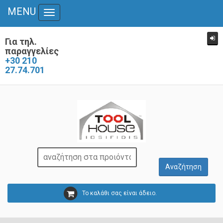
MENU
Toggle
navigation
Για τηλ.
παραγγελίες
+30 210
27.74.701
Το καλάθι σας είναι άδειο.