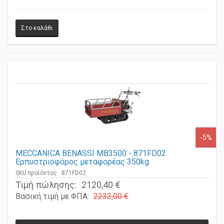
-5%
MECCANICA BENASSI MB3500 - 871FD02
Ερπυστριοφόρος μεταφορέας 350kg
SKU προϊόντος: 871FD02
Τιμή πώλησης:
2120,40 €
Βασική τιμή με ΦΠΑ:
2232,00 €