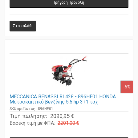
Γρήγορη Προβολή
-5%
MECCANICA BENASSI RL428 - 896HE01 HONDA
Μοτοσκαπτικό βενζίνης 5,5 hp 3+1 ταχ
SKU προϊόντος: 896HE01
Τιμή πώλησης:
2090,95 €
Βασική τιμή με ΦΠΑ:
2201,00 €