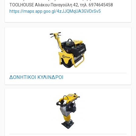
καλύτερο αποτέλεσμα για το δικό σας έργο.
TOOLHOUSE Αλέκου Παναγούλη 42, τηλ. 6974645458
https://maps.app.goo.gl/4zJJQMqUA3GVDrSv5
ΔΟΝΗΤΙΚΟΙ ΚΥΛΙΝΔΡΟΙ