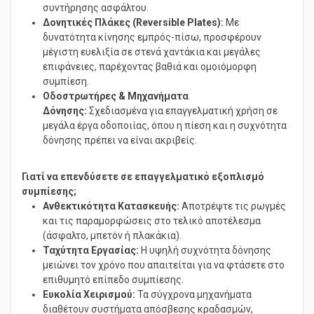
διάστρωση πεζοδρομίων, αυλών και για εργασίες
συντήρησης ασφάλτου.
Δονητικές Πλάκες (Reversible Plates):
Με
δυνατότητα κίνησης εμπρός-πίσω, προσφέρουν
μέγιστη ευελιξία σε στενά χαντάκια και μεγάλες
επιφάνειες, παρέχοντας βαθιά και ομοιόμορφη
συμπίεση.
Οδοστρωτήρες & Μηχανήματα
Δόνησης:
Σχεδιασμένα για επαγγελματική χρήση σε
μεγάλα έργα οδοποιίας, όπου η πίεση και η συχνότητα
δόνησης πρέπει να είναι ακριβείς.
Γιατί να επενδύσετε σε επαγγελματικό εξοπλισμό
συμπίεσης;
Ανθεκτικότητα Κατασκευής:
Αποτρέψτε τις ρωγμές
και τις παραμορφώσεις στο τελικό αποτέλεσμα
(άσφαλτο, μπετόν ή πλακάκια).
Ταχύτητα Εργασίας:
Η υψηλή συχνότητα δόνησης
μειώνει τον χρόνο που απαιτείται για να φτάσετε στο
επιθυμητό επίπεδο συμπίεσης.
Ευκολία Χειρισμού:
Τα σύγχρονα μηχανήματα