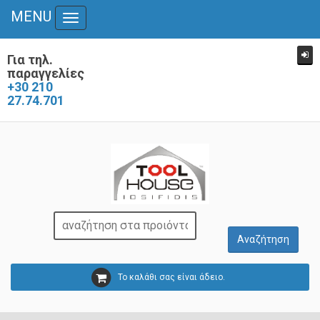
MENU
Toggle
navigation
Για τηλ.
παραγγελίες
+30 210
27.74.701
Το καλάθι σας είναι άδειο.