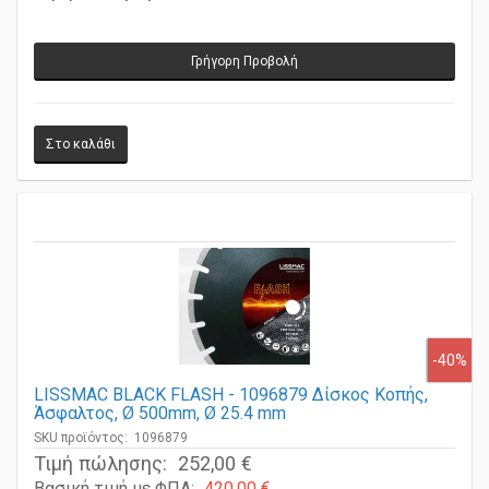
Τιμή πώλησης:
805,00 €
Γρήγορη Προβολή
-40%
LISSMAC BLACK FLASH - 1096879 Δίσκος Κοπής,
Άσφαλτος, Ø 500mm, Ø 25.4 mm
SKU προϊόντος: 1096879
Τιμή πώλησης:
252,00 €