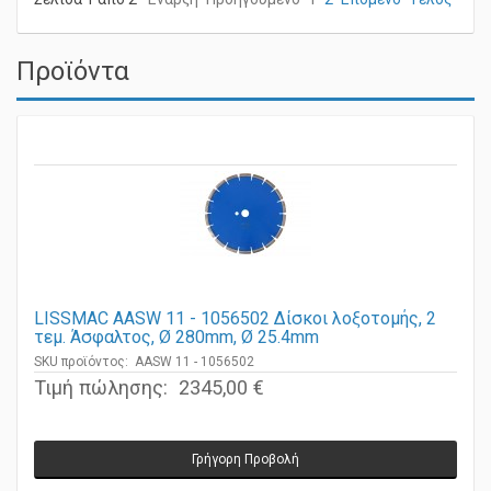
Σελίδα 1 από 2
Έναρξη
Προηγούμενο
1
2
Επόμενο
Τέλος
Προϊόντα
LISSMAC AASW 11 - 1056502 Δίσκοι λοξοτομής, 2
τεμ. Άσφαλτος, Ø 280mm, Ø 25.4mm
SKU προϊόντος: AASW 11 - 1056502
Τιμή πώλησης:
2345,00 €
Γρήγορη Προβολή