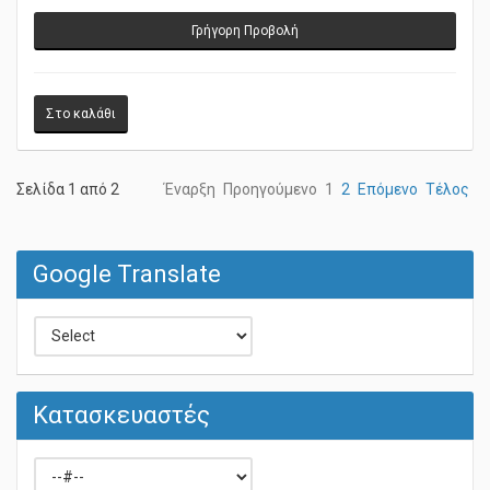
Γρήγορη Προβολή
Σελίδα 1 από 2
Έναρξη
Προηγούμενο
1
2
Επόμενο
Τέλος
Google Translate
Κατασκευαστές