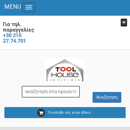
MENU
Toggle
navigation
Για τηλ.
παραγγελίες
+30 210
27.74.701
Το καλάθι σας είναι άδειο.