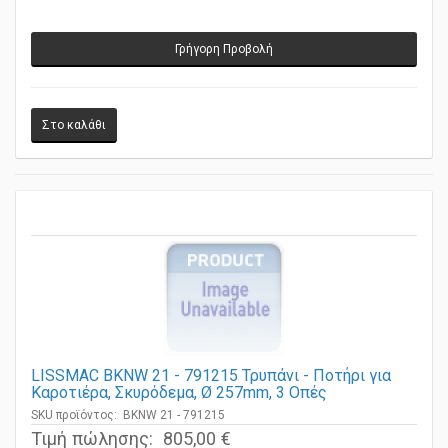
Γρήγορη Προβολή
LISSMAC BKNW 21 - 791215 Τρυπάνι - Ποτήρι για
Καροτιέρα, Σκυρόδεμα, Ø 257mm, 3 Οπές
SKU προϊόντος: BKNW 21 - 791215