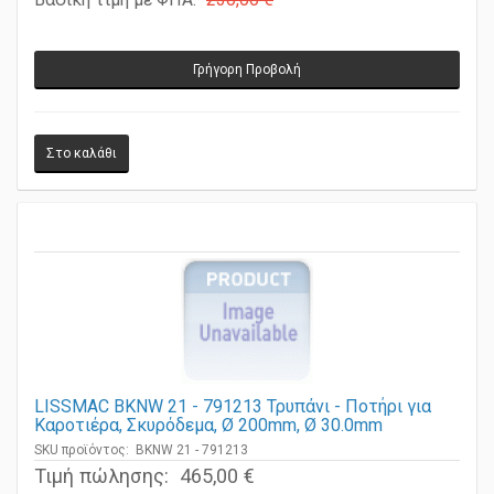
Βασική τιμή με ΦΠΑ:
230,00 €
Γρήγορη Προβολή
LISSMAC BKNW 21 - 791213 Τρυπάνι - Ποτήρι για
Καροτιέρα, Σκυρόδεμα, Ø 200mm, Ø 30.0mm
SKU προϊόντος: BKNW 21 - 791213
Τιμή πώλησης:
465,00 €