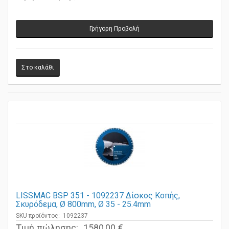
Τιμή πώλησης:
1290,00 €
Γρήγορη Προβολή
LISSMAC BSP 351 - 1092237 Δίσκος Κοπής,
Σκυρόδεμα, Ø 800mm, Ø 35 - 25.4mm
SKU προϊόντος: 1092237