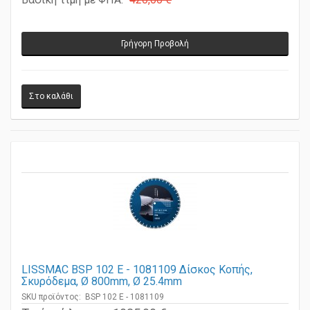
Βασική τιμή με ΦΠΑ:
420,00 €
Γρήγορη Προβολή
LISSMAC BSP 102 E - 1081109 Δίσκος Κοπής,
Σκυρόδεμα, Ø 800mm, Ø 25.4mm
SKU προϊόντος: BSP 102 E - 1081109