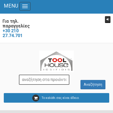
MENU
Toggle
navigation
Για τηλ.
παραγγελίες
+30 210
27.74.701
Το καλάθι σας είναι άδειο.