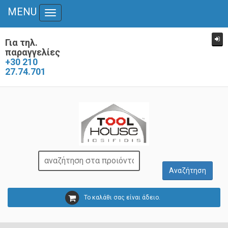
MENU
Toggle
navigation
Για τηλ.
παραγγελίες
+30 210
27.74.701
Το καλάθι σας είναι άδειο.