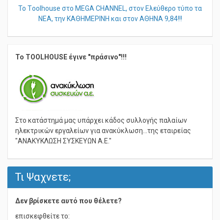
Το Τoolhouse στο MEGA CHANNEL, στον Ελεύθερο τύπο τα
ΝΕΑ, την ΚΑΘΗΜΕΡΙΝΗ και στον ΑΘΗΝΑ 9,84!!!
Το TOOLHOUSE έγινε "πράσινο"!!!
Στο κατάστημά μας υπάρχει κάδος συλλογής παλαίων
ηλεκτρικών εργαλείων για ανακύκλωση...της εταιρείας
"ΑΝΑΚΥΚΛΩΣΗ ΣΥΣΚΕΥΩΝ Α.Ε."
Τι Ψαχνετε;
Δεν βρίσκετε αυτό που θέλετε?