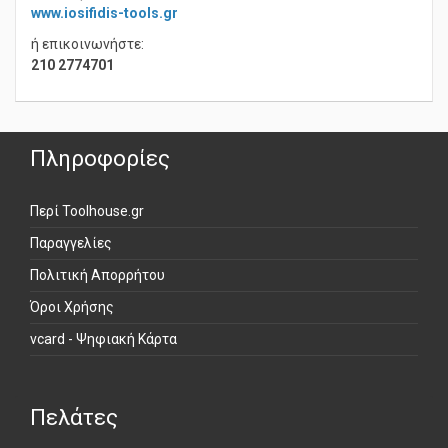
επισκεφθείτε το:
www.iosifidis-tools.gr
ή επικοινωνήστε:
210 2774701
Πληροφορίες
Περί Toolhouse.gr
Παραγγελίες
Πολιτική Απορρήτου
Όροι Χρήσης
vcard - Ψηφιακή Κάρτα
Πελάτες