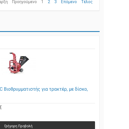
αρξη
Προηγούμενο
1
2
3
Επόμενο
Τέλος
C Βιοθρυμματιστής για τρακτέρ, με δίσκο,
€
Γρήγορη Προβολή