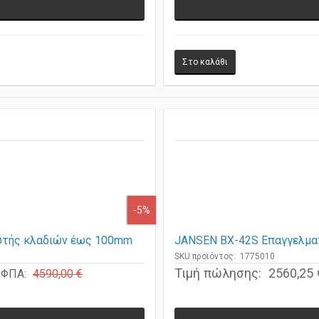
-5%
στής κλαδιών έως 100mm
JANSEN BX-42S Επαγγελμα
SKU προϊόντος: 1775010
Τιμή πώλησης:
2560,25 
ε ΦΠΑ:
4590,00 €