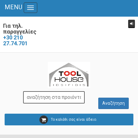
MENU
Toggle
navigation
Για τηλ.
παραγγελίες
+30 210
27.74.701
Το καλάθι σας είναι άδειο.