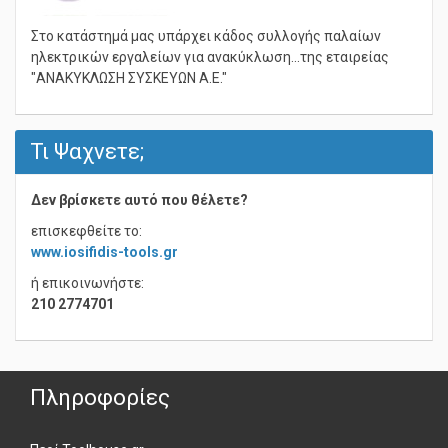
Στο κατάστημά μας υπάρχει κάδος συλλογής παλαίων
ηλεκτρικών εργαλείων για ανακύκλωση...της εταιρείας
"ΑΝΑΚΥΚΛΩΣΗ ΣΥΣΚΕΥΩΝ Α.Ε."
Τι Ψαχνετε;
Δεν βρίσκετε αυτό που θέλετε?
επισκεφθείτε το:
www.iosifidis-tools.gr
ή επικοινωνήστε:
210 2774701
Πληροφορίες