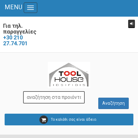
MENU
Toggle
navigation
Για τηλ.
παραγγελίες
+30 210
27.74.701
Το καλάθι σας είναι άδειο.