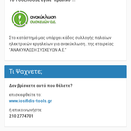
Το TOOLHOUSE έγινε "πράσινο"!!!
Στο κατάστημά μας υπάρχει κάδος συλλογής παλαίων
ηλεκτρικών εργαλείων για ανακύκλωση...της εταιρείας
"ΑΝΑΚΥΚΛΩΣΗ ΣΥΣΚΕΥΩΝ Α.Ε."
Τι Ψαχνετε;
Δεν βρίσκετε αυτό που θέλετε?
επισκεφθείτε το:
www.iosifidis-tools.gr
ή επικοινωνήστε:
210 2774701