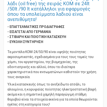
LUMAG Αεροσυμπιεστές αθόρυβοι, χωρίς
λάδι (oil free) της σειράς KOM σε 24lt
/50lt /90 lt κατάλληλοι για εφαρμογές
όπου τα υπολείμματα λαδιού είναι
ανεπιθύμητα!
- ΕΠΑΓΓΕΛΜΑΤΙΚΕΣ ΠΡΟΔΙΑΓΡΑΦΕΣ
- ΕΙΣΑΓΕΤΑΙ ΑΠΟ ΓΕΡΜΑΝΙΑ
- ΣΤΙΒΑΡΗ ΚΑΙ ΠΟΙΟΤΙΚΗ ΚΑΤΑΣΚΕΥΗ
- ΕΥΚΟΛΗ ΣΥΝΤΗΡΗΣΗ
Τα μοντέλα KOM-24/50/90 είναι υψηλής ποιότητας
αεροσυμπιεστές, σχεδιασμένα για τους τους τομείς του
χόμπι, του εργαστηρίου, της βιομηχανίας, της
οδοντιατρικής και αλλού, όπου τα ιδιαίτερα
χαρακτηριστικά που ενσωματώνων καθιστούν την χρήση
τους αναγκαία.
Υλικά κατασκευής όπως το ανοξείδωτο ατσάλι, το
αλουμίνιο, η κορυφαίας ποίοτητας ηλεκτροστατική βαφή
ακόμα και η σημαντικά χαμηλή παραγώγιμη στάθμη
θορυβού είναι τα στοιχεία εκείνα για τα οποία θεωρούνται