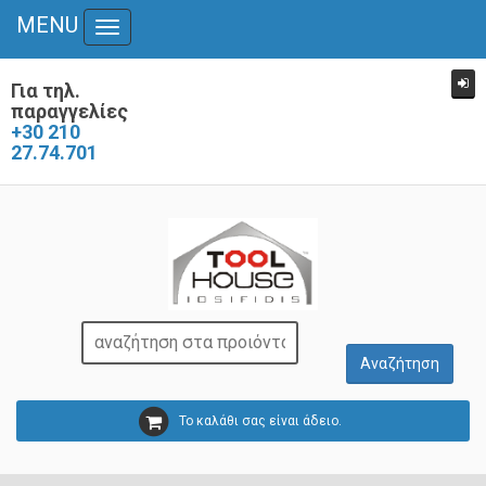
MENU
Toggle
navigation
Για τηλ.
παραγγελίες
+30 210
27.74.701
Το καλάθι σας είναι άδειο.