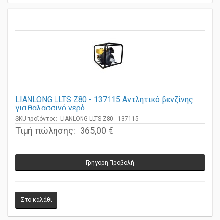
LIANLONG LLTS Z80 - 137115 Αντλητικό βενζίνης
για θαλασσινό νερό
SKU προϊόντος: LIANLONG LLTS Z80 - 137115
Τιμή πώλησης:
365,00 €
Γρήγορη Προβολή