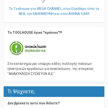
Το Τoolhouse στο MEGA CHANNEL, στον Ελεύθερο τύπο τα
ΝΕΑ, την ΚΑΘΗΜΕΡΙΝΗ και στον ΑΘΗΝΑ 9,84!!!
Το TOOLHOUSE έγινε "πράσινο"!!!
Στο κατάστημά μας υπάρχει κάδος συλλογής παλαίων
ηλεκτρικών εργαλείων για ανακύκλωση...της εταιρείας
"ΑΝΑΚΥΚΛΩΣΗ ΣΥΣΚΕΥΩΝ Α.Ε."
Τι Ψαχνετε;
Δεν βρίσκετε αυτό που θέλετε?