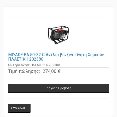
MIYAKE BA 50-32 C Αντλία βενζινοκίνητη Χημικών
ΠΛΑΣΤΙΚΗ 202380
SKU προϊόντος: BA 50-32 C 202380
Τιμή πώλησης:
274,00 €
Γρήγορη Προβολή