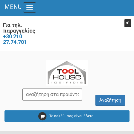
MENU
Toggle
navigation
Για τηλ.
παραγγελίες
+30 210
27.74.701
Το καλάθι σας είναι άδειο.