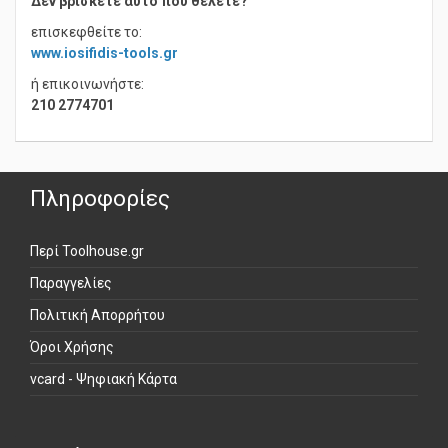
Δεν βρίσκετε αυτό που θέλετε?
επισκεφθείτε το:
www.iosifidis-tools.gr
ή επικοινωνήστε:
210 2774701
Πληροφορίες
Περί Toolhouse.gr
Παραγγελίες
Πολιτική Απορρήτου
Όροι Χρήσης
vcard - Ψηφιακή Κάρτα