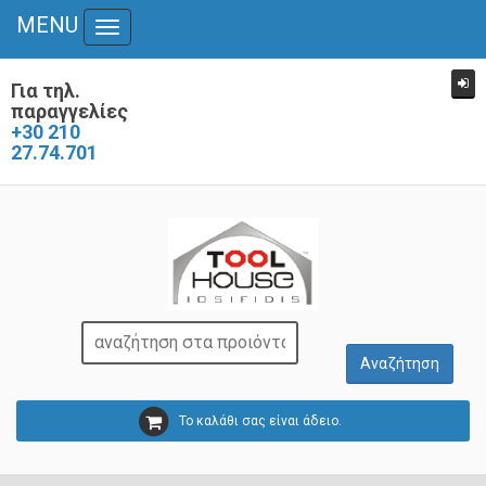
MENU
Toggle
navigation
Για τηλ.
παραγγελίες
+30 210
27.74.701
Το καλάθι σας είναι άδειο.