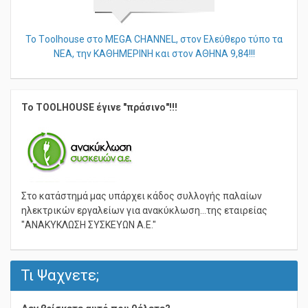
Το Τoolhouse στο MEGA CHANNEL, στον Ελεύθερο τύπο τα
ΝΕΑ, την ΚΑΘΗΜΕΡΙΝΗ και στον ΑΘΗΝΑ 9,84!!!
Το TOOLHOUSE έγινε "πράσινο"!!!
Στο κατάστημά μας υπάρχει κάδος συλλογής παλαίων
ηλεκτρικών εργαλείων για ανακύκλωση...της εταιρείας
"ΑΝΑΚΥΚΛΩΣΗ ΣΥΣΚΕΥΩΝ Α.Ε."
Τι Ψαχνετε;