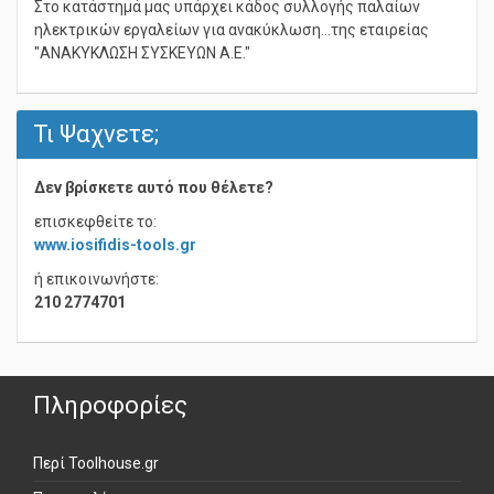
Στο κατάστημά μας υπάρχει κάδος συλλογής παλαίων
ηλεκτρικών εργαλείων για ανακύκλωση...της εταιρείας
"ΑΝΑΚΥΚΛΩΣΗ ΣΥΣΚΕΥΩΝ Α.Ε."
Τι Ψαχνετε;
Δεν βρίσκετε αυτό που θέλετε?
επισκεφθείτε το:
www.iosifidis-tools.gr
ή επικοινωνήστε:
210 2774701
Πληροφορίες
Περί Toolhouse.gr