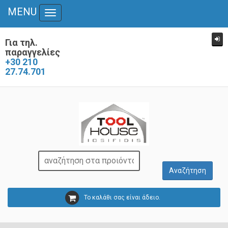
MENU
Toggle
navigation
Για τηλ.
παραγγελίες
+30 210
27.74.701
Το καλάθι σας είναι άδειο.