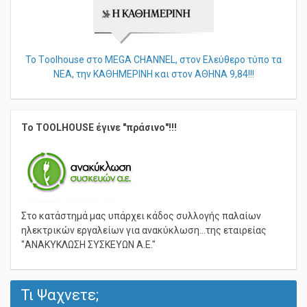
Το Τoolhouse στο MEGA CHANNEL, στον Ελεύθερο τύπο τα
ΝΕΑ, την ΚΑΘΗΜΕΡΙΝΗ και στον ΑΘΗΝΑ 9,84!!!
Το TOOLHOUSE έγινε "πράσινο"!!!
Στο κατάστημά μας υπάρχει κάδος συλλογής παλαίων
ηλεκτρικών εργαλείων για ανακύκλωση...της εταιρείας
"ΑΝΑΚΥΚΛΩΣΗ ΣΥΣΚΕΥΩΝ Α.Ε."
Τι Ψαχνετε;