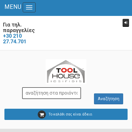
MENU
Toggle
navigation
Για τηλ.
παραγγελίες
+30 210
27.74.701
Το καλάθι σας είναι άδειο.