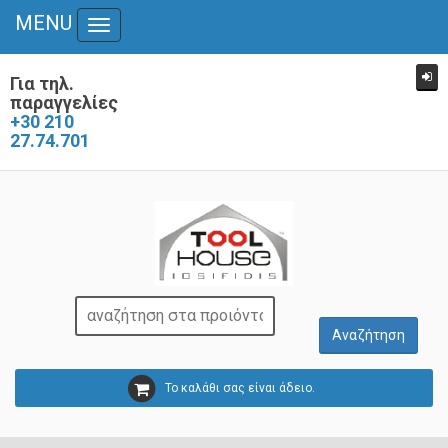
MENU
Toggle
navigation
Για τηλ.
παραγγελίες
+30 210
27.74.701
Το καλάθι σας είναι άδειο.