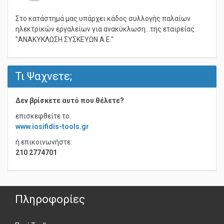
Στο κατάστημά μας υπάρχει κάδος συλλογής παλαίων
ηλεκτρικών εργαλείων για ανακύκλωση...της εταιρείας
"ΑΝΑΚΥΚΛΩΣΗ ΣΥΣΚΕΥΩΝ Α.Ε."
Τι Ψαχνετε;
Δεν βρίσκετε αυτό που θέλετε?
επισκεφθείτε το:
www.iosifidis-tools.gr
ή επικοινωνήστε:
210 2774701
Πληροφορίες